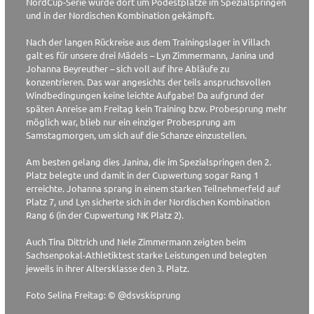
NordCup-Serie wurde dort um Podestplätze im Spezialspringen
und in der Nordischen Kombination gekämpft.
Nach der langen Rückreise aus dem Trainingslager in Villach
galt es für unsere drei Mädels – Lyn Zimmermann, Janina und
Johanna Beyreuther – sich voll auf ihre Abläufe zu
konzentrieren. Das war angesichts der teils anspruchsvollen
Windbedingungen keine leichte Aufgabe! Da aufgrund der
späten Anreise am Freitag kein Training bzw. Probesprung mehr
möglich war, blieb nur ein einziger Probesprung am
Samstagmorgen, um sich auf die Schanze einzustellen.
Am besten gelang dies Janina, die im Spezialspringen den 2.
Platz belegte und damit in der Cupwertung sogar Rang 1
erreichte. Johanna sprang in einem starken Teilnehmerfeld auf
Platz 7, und Lyn sicherte sich in der Nordischen Kombination
Rang 6 (in der Cupwertung NK Platz 2).
Auch Tina Dittrich und Nele Zimmermann zeigten beim
Sachsenpokal-Athletiktest starke Leistungen und belegten
jeweils in ihrer Altersklasse den 3. Platz.
Foto Selina Freitag: © @dsvskisprung