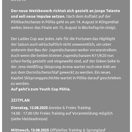
Der neue Wettbewerb richtet sich gezielt an junge Talente
und soll neue Impulse setzen.
Nach dem Auftakt auf der
Pöhlbachschanze in Pöhla geht es am 14. August in Klingenthal
weiter, bevor das Finale am 15. August in Bischofsgrün steigt.
Der Ladies Cup war jedes Jahr für die Fortunen das Highlight
der Saison auch wirtschaftlich nicht unwesentlich, um unter
anderem den Bau der Jugendschanzen weiter voranzutreiben.
Auch wenn die beiden kleinen Jugendschanzen K11/K20 nun
schon fertig gestellt und eingeweiht sind, auf der linken Seite in
der Jens-Weißflog-Skisprung-Arena wartet noch eine K40 um
aus dem Dornröschenschlaf geweckt zu werden. Ein neues
Kapitel Skisprunggeschichte wartet in Pöhla darauf geschrieben
zu werden.
Auf geht's zum Youth Cup Pöhla.
ZEITPLAN
Dienstag, 12.08.2025
Anreise & Freies Training
14.00 - 17.00 Uhr Freies Training auf Voranmeldung möglich
(siehe Meldeadresse)
Mittwoch, 13.08.2025
Offizielles Training & Sprunglauf