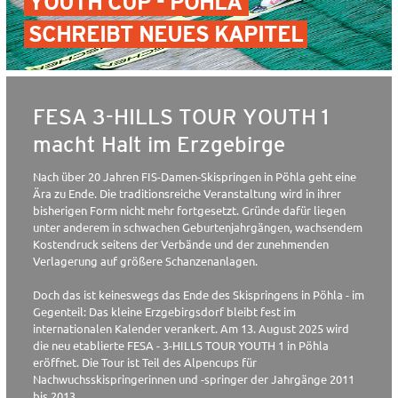
YOUTH CUP - PÖHLA
SCHREIBT NEUES KAPITEL
FESA 3-HILLS TOUR YOUTH 1
macht Halt im Erzgebirge
Nach über 20 Jahren FIS-Damen-Skispringen in Pöhla geht eine
Ära zu Ende. Die traditionsreiche Veranstaltung wird in ihrer
bisherigen Form nicht mehr fortgesetzt. Gründe dafür liegen
unter anderem in schwachen Geburtenjahrgängen, wachsendem
Kostendruck seitens der Verbände und der zunehmenden
Verlagerung auf größere Schanzenanlagen.
Doch das ist keineswegs das Ende des Skispringens in Pöhla - im
Gegenteil: Das kleine Erzgebirgsdorf bleibt fest im
internationalen Kalender verankert. Am 13. August 2025 wird
die neu etablierte FESA - 3-HILLS TOUR YOUTH 1 in Pöhla
eröffnet. Die Tour ist Teil des Alpencups für
Nachwuchsskispringerinnen und -springer der Jahrgänge 2011
bis 2013.